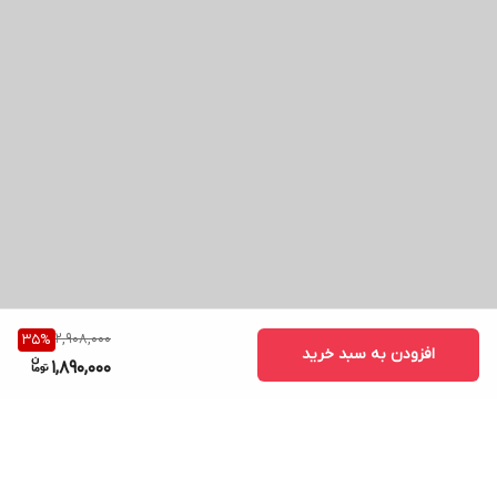
2,908,000
35
%
افزودن به سبد خرید
1,890,000