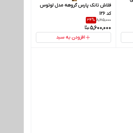
فلاش تانک پارس گروهه مدل لوتوس
کد 126
34
%
8,615,000
5,600,000
افزودن به سبد