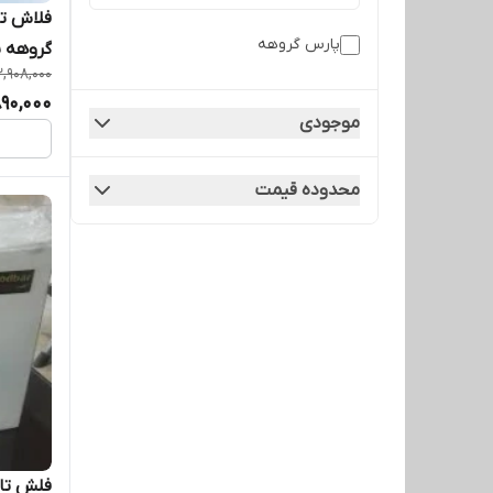
پارس گروهه
گروهه با گاران
2,908,000
890,000
موجودی
محدوده قیمت
فلش تا