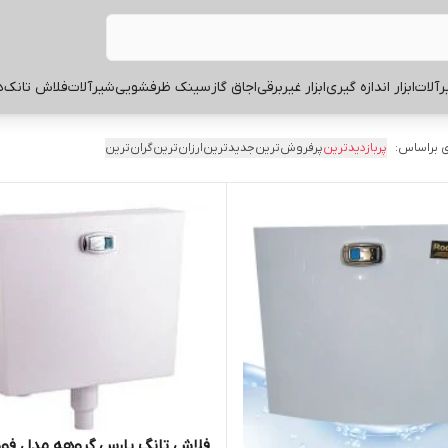
آلات
ابزار اندازه گیری
ابزار غیربرقی
اجاق گاز
سینک ظرفشویی
شیرآلات
فلاش تانک
ه
 براساس:
پربازدیدترین
پرفروش‌ترین
جدیدترین
ارزان‌ترین
گران‌ترین
فلاش تانگ پارس گروهه مدل فو