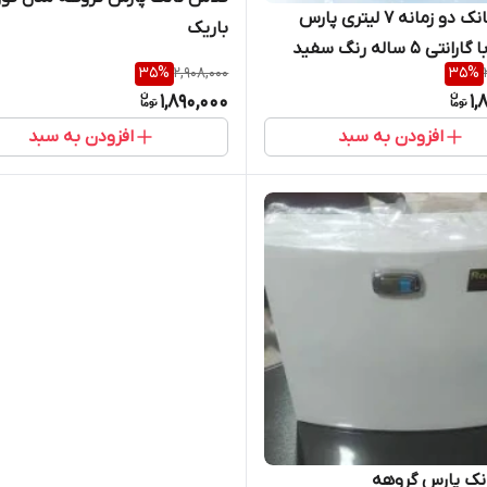
فلاش تانک دو زمانه 7 لیتری پارس
باریک
تی 5 ساله رنگ سفید
35
%
2,908,000
35
%
1,890,000
1,
افزودن به سبد
افزودن به سبد
نک پارس گروهه