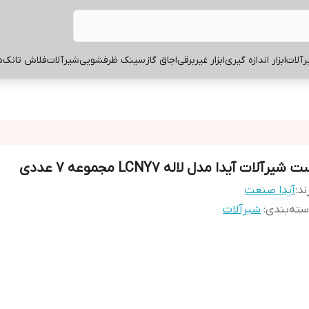
آلات
ابزار اندازه گیری
ابزار غیربرقی
اجاق گاز
سینک ظرفشویی
شیرآلات
فلاش تانک
ه
 شیرآلات آیدا مدل لاله LCNY7 مجموعه 7 عددی
ند:
آیدا صنعت
ته‌بندی
:
شیرآلات