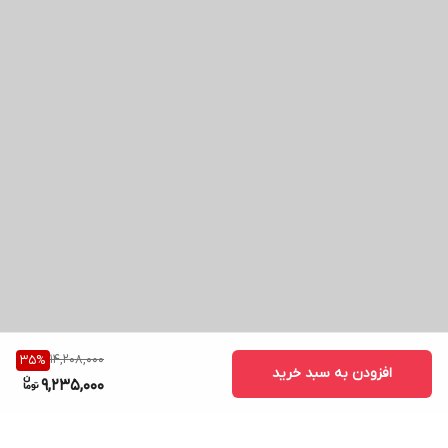
14,208,000
35
%
افزودن به سبد خرید
9,235,000