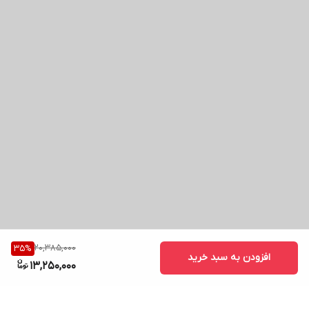
20,385,000
35
%
افزودن به سبد خرید
13,250,000