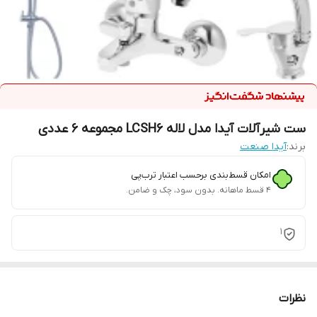
ست شیرآلات آیدا مدل لاله LCSH6 مجموعه 6 عددی
برند:
آیدا صنعت
امکان قسط‌بندی برحسب اعتبار ترب‌پی
۴ قسط ماهانه. بدون سود، چک و ضامن.
1
نظرات