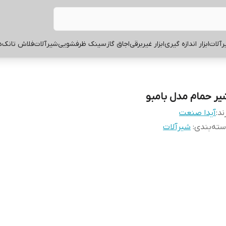
آلات
ابزار اندازه گیری
ابزار غیربرقی
اجاق گاز
سینک ظرفشویی
شیرآلات
فلاش تانک
ه
یر حمام مدل بامبو
ند:
آیدا صنعت
ته‌بندی
:
شیرآلات