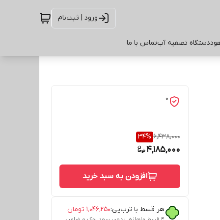
ورود | ثبت‌نام
ود
دستگاه تصفیه آب
تماس با ما
0
34
%
6,438,000
4,185,000
افزودن به سبد خرید
هر قسط با ترب‌پی:
۱٬۰۴۶٬۲۵۰
تومان
۴ قسط ماهانه. بدون سود، چک و ضامن.