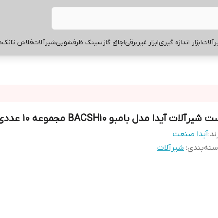
آلات
ابزار اندازه گیری
ابزار غیربرقی
اجاق گاز
سینک ظرفشویی
شیرآلات
فلاش تانک
ه
 شیرآلات آیدا مدل بامبو BACSH10 مجموعه 10 عددی
ند:
آیدا صنعت
ته‌بندی
:
شیرآلات