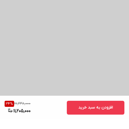
17,238,000
34
%
افزودن به سبد خرید
11,205,000