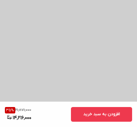
21,871,000
35
%
افزودن به سبد خرید
14,216,000