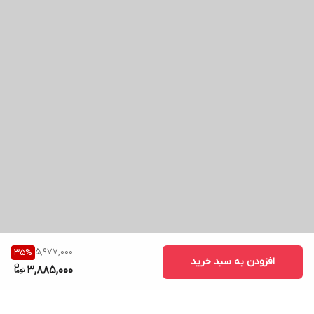
5,977,000
35
%
افزودن به سبد خرید
3,885,000