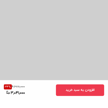
4,678,000
34
%
افزودن به سبد خرید
3,041,000