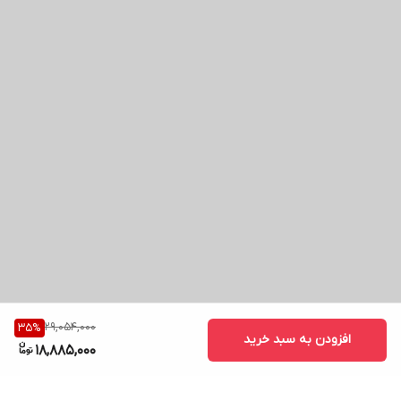
29,054,000
35
%
افزودن به سبد خرید
18,885,000