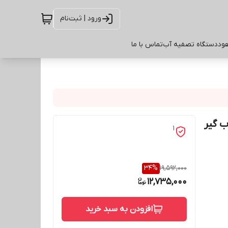
ورود | ثبت‌نام
ود
دستگاه تصفیه آب
تماس با ما
ب گیر
1
34
%
19,592,000
12,735,000
افزودن به سبد خرید