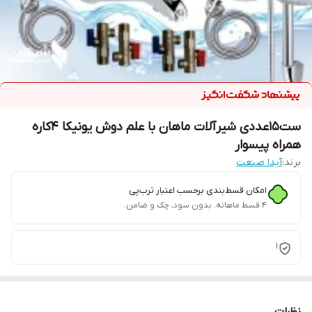
ست15عددی شیرآلات ماهان با علم دوش یونیکا 4کاره
همراه پیسوار
برند:
آیدا صنعت
امکان قسط‌بندی برحسب اعتبار ترب‌پی
۴ قسط ماهانه. بدون سود، چک و ضامن.
1