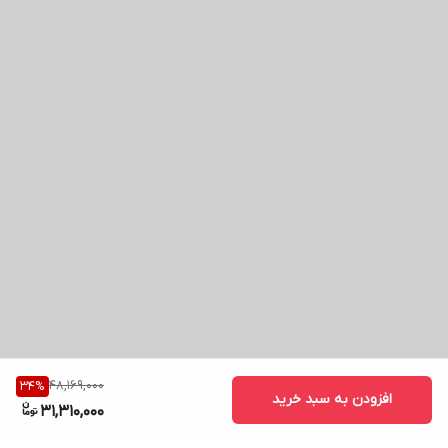
48,169,000
34
%
افزودن به سبد خرید
31,310,000