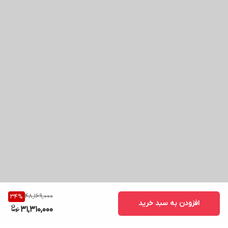
48,169,000
34
%
افزودن به سبد خرید
31,310,000