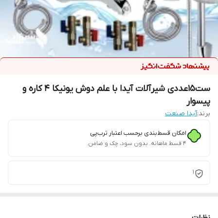
ست15عددی شیرآلات آیدا با علم دوش یونیکا 4 کاره و
پیسوار
برند:
آیدا صنعت
امکان قسط‌بندی برحسب اعتبار ترب‌پی
۴ قسط ماهانه. بدون سود، چک و ضامن.
1