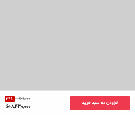
12,969,000
34
%
افزودن به سبد خرید
8,430,000