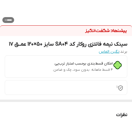
سینک نیمه فانتزی روکار کد SA04 سایز 50×120 عمــق 17
برند:
نگین الماس
امکان قسط‌بندی برحسب اعتبار ترب‌پی
۴ قسط ماهانه. بدون سود، چک و ضامن.
1
نظرات