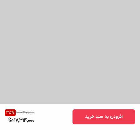
26,637,000
35
%
افزودن به سبد خرید
17,314,000