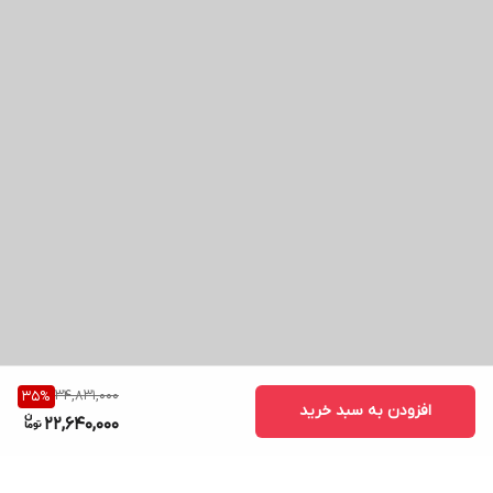
34,831,000
35
%
افزودن به سبد خرید
22,640,000