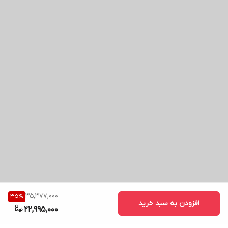
35,377,000
35
%
افزودن به سبد خرید
22,995,000