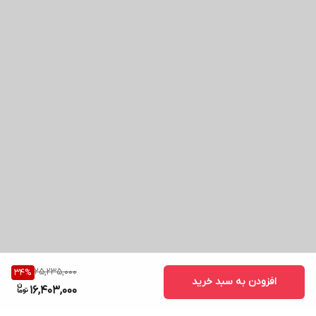
25,235,000
34
%
افزودن به سبد خرید
16,403,000