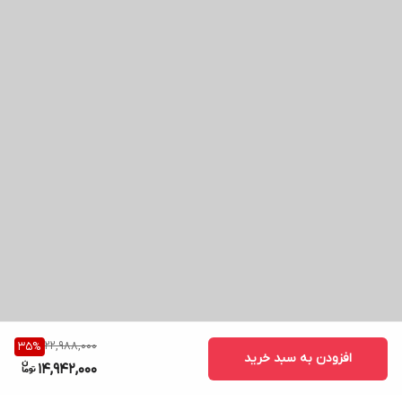
22,988,000
35
%
افزودن به سبد خرید
14,942,000