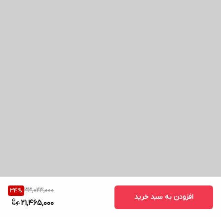
33,023,000
34
%
افزودن به سبد خرید
21,465,000