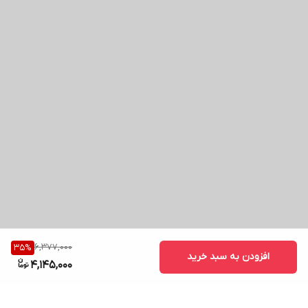
6,377,000
35
%
افزودن به سبد خرید
4,145,000