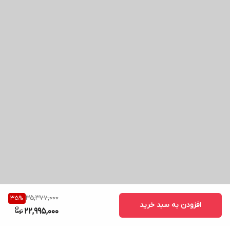
35,377,000
35
%
افزودن به سبد خرید
22,995,000