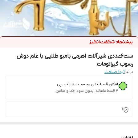
ست6عددی شیرآلات اهرمی بامبو طلایی با علم دوش
رسوب گیراتومات
برند:
آیدا صنعت
امکان قسط‌بندی برحسب اعتبار ترب‌پی
۴ قسط ماهانه. بدون سود، چک و ضامن.
1