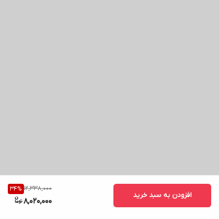
12,338,000
34
%
افزودن به سبد خرید
8,020,000