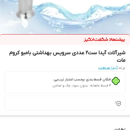
شیرآلات آیدا ست2 عددی سرویس بهداشتی بامبو کروم
مات
برند:
آیدا صنعت
امکان قسط‌بندی برحسب اعتبار ترب‌پی
۴ قسط ماهانه. بدون سود، چک و ضامن.
1