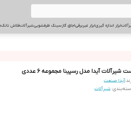
آلات
ابزار اندازه گیری
ابزار غیربرقی
اجاق گاز
سینک ظرفشویی
شیرآلات
فلاش تانک
ه
 شیرآلات آیدا مدل رسپینا مجموعه 6 عددی
ند:
آیدا صنعت
ته‌بندی
:
شیرآلات