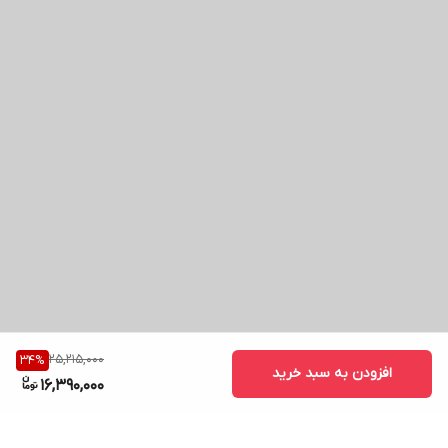
25,215,000
34
%
افزودن به سبد خرید
16,390,000