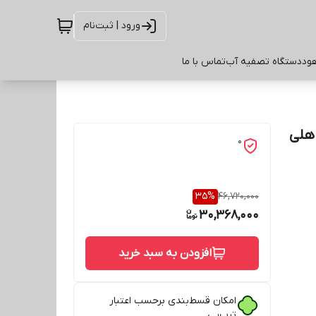
ورود | ثبت‌نام
ود
دستگاه تصفیه آب
تماس با ما
 هلی
0
35
%
46,720,000
30,368,000
افزودن به سبد خرید
امکان قسط‌بندی برحسب اعتبار
ترب‌پی