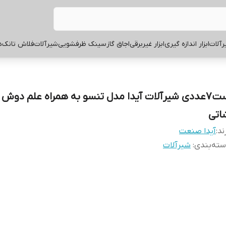
آلات
ابزار اندازه گیری
ابزار غیربرقی
اجاق گاز
سینک ظرفشویی
شیرآلات
فلاش تانک
ه
ست7عددی شیرآلات آیدا مدل تنسو به همراه علم دوش
اتی
ند:
آیدا صنعت
ته‌بندی
:
شیرآلات