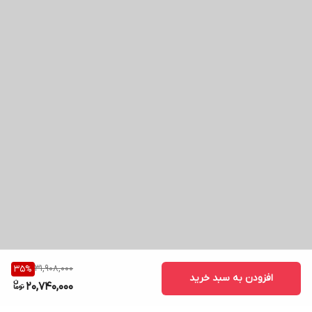
31,908,000
35
%
افزودن به سبد خرید
20,740,000