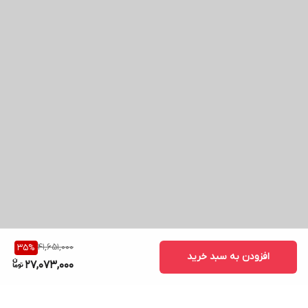
41,651,000
35
%
افزودن به سبد خرید
27,073,000