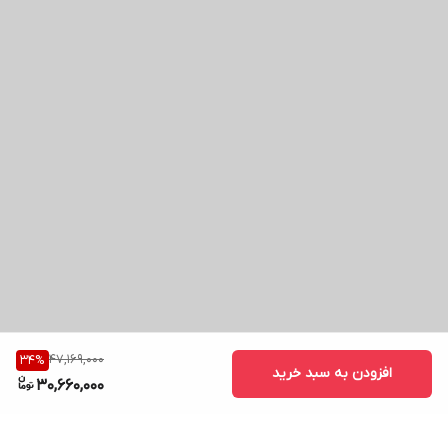
47,169,000
34
%
افزودن به سبد خرید
30,660,000