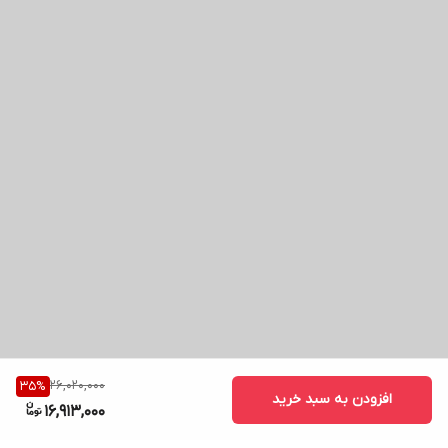
26,020,000
35
%
افزودن به سبد خرید
16,913,000