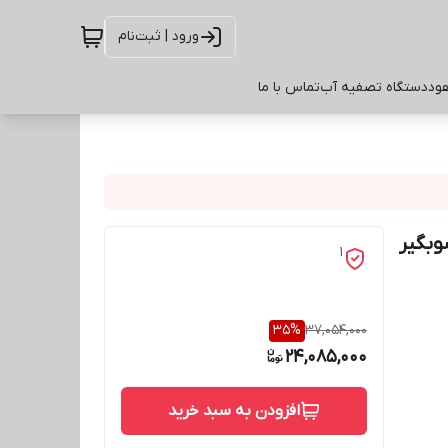
ورود | ثبت‌نام
ود
دستگاه تصفیه آب
تماس با ما
وبگیر
1
35
%
37,054,000
24,085,000
افزودن به سبد خرید