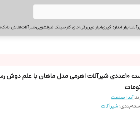
آلات
ابزار اندازه گیری
ابزار غیربرقی
اجاق گاز
سینک ظرفشویی
شیرآلات
فلاش تانک
ه
ست 10عددی شیرآلات اهرمی مدل ماهان با علم دوش رس
تومات
ند:
آیدا صنعت
ته‌بندی
:
شیرآلات