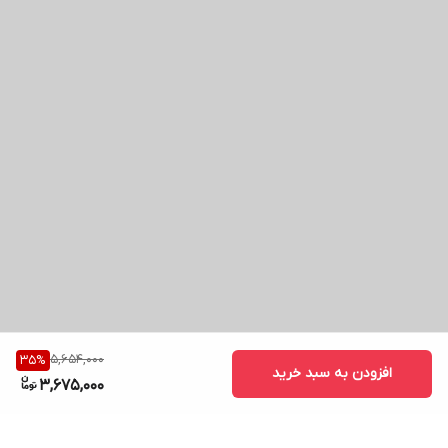
5,654,000
35
%
افزودن به سبد خرید
3,675,000