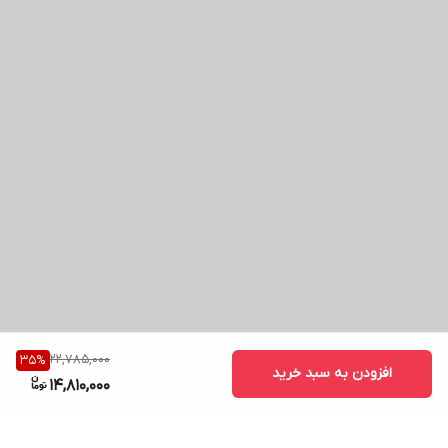
22,785,000
35
%
افزودن به سبد خرید
14,810,000