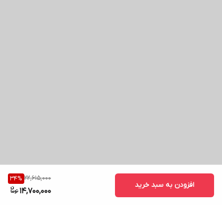
22,615,000
34
%
افزودن به سبد خرید
14,700,000