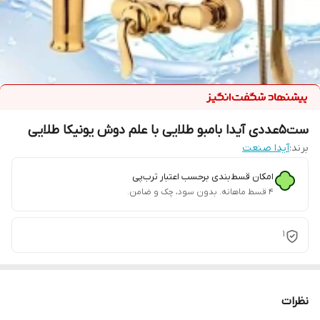
ست5عددی آیدا بامبو طلایی با علم دوش یونیکا طلایی
برند:
آیدا صنعت
امکان قسط‌بندی برحسب اعتبار ترب‌پی
۴ قسط ماهانه. بدون سود، چک و ضامن.
1
نظرات