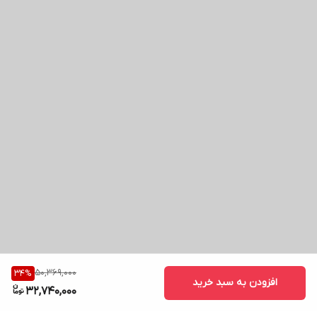
50,369,000
34
%
افزودن به سبد خرید
32,740,000