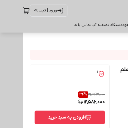
ورود | ثبت‌نام
ود
دستگاه تصفیه آب
تماس با ما
مراه علم
1
34
%
19,363,000
12,586,000
افزودن به سبد خرید