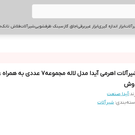
آلات
ابزار اندازه گیری
ابزار غیربرقی
اجاق گاز
سینک ظرفشویی
شیرآلات
فلاش تانک
ه
شیرآلات اهرمی آیدا مدل لاله مجموعه7 عددی به ه
وش
ند:
آیدا صنعت
ته‌بندی
:
شیرآلات