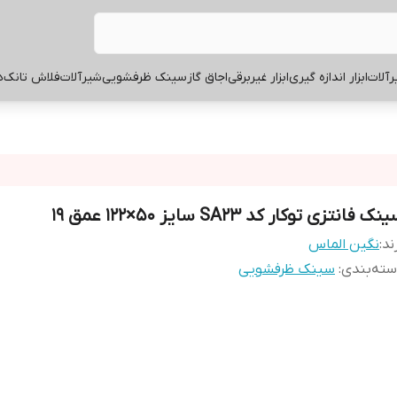
آلات
ابزار اندازه گیری
ابزار غیربرقی
اجاق گاز
سینک ظرفشویی
شیرآلات
فلاش تانک
ه
نک فانتزی توکار کد SA23 سایز 50×122 عمق 19
ند:
نگین الماس
ته‌بندی
:
سینک ظرفشویی