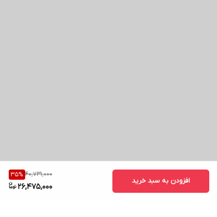
40,731,000
35
%
افزودن به سبد خرید
26,475,000