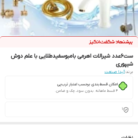
ست6عدد شیرالات اهرمی بامبوسفیدطلایی با علم دوش
شیپوری
برند:
آیدا صنعت
امکان قسط‌بندی برحسب اعتبار ترب‌پی
۴ قسط ماهانه. بدون سود، چک و ضامن.
1