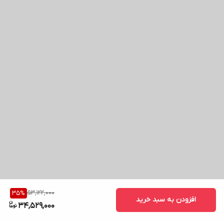
53,122,000
35
%
افزودن به سبد خرید
34,529,000