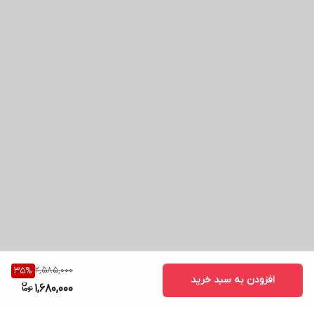
2,585,000
35
%
افزودن به سبد خرید
1,680,000