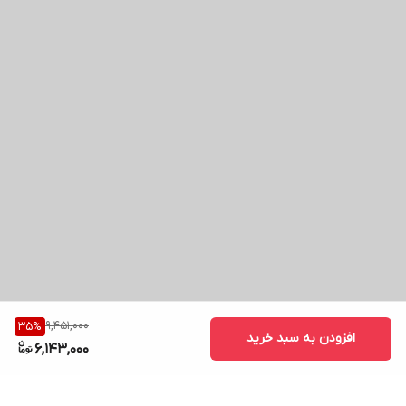
9,451,000
35
%
افزودن به سبد خرید
6,143,000