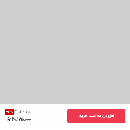
31,038,000
34
%
افزودن به سبد خرید
20,175,000