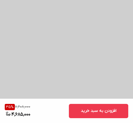
7,208,000
35
%
افزودن به سبد خرید
4,685,000