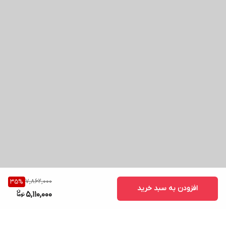
7,862,000
35
%
افزودن به سبد خرید
5,110,000