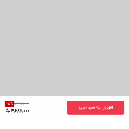
7,208,000
35
%
افزودن به سبد خرید
4,685,000