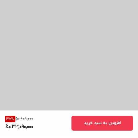
50,908,000
35
%
افزودن به سبد خرید
33,090,000