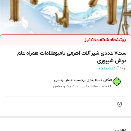
ست7 عددی شیرآلات اهرمی بامبوطلامات همراه علم
دوش شیپوری
برند:
آیدا صنعت
امکان قسط‌بندی برحسب اعتبار ترب‌پی
۴ قسط ماهانه. بدون سود، چک و ضامن.
1