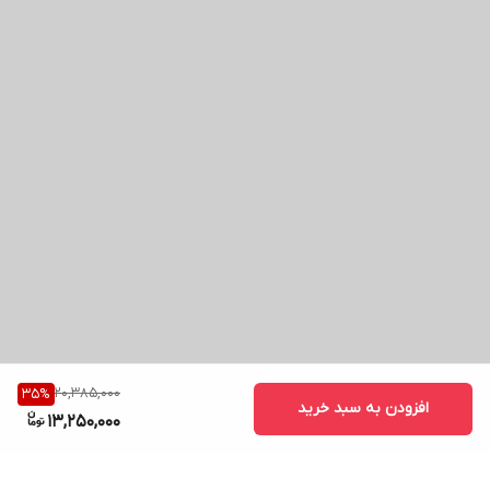
20,385,000
35
%
افزودن به سبد خرید
13,250,000