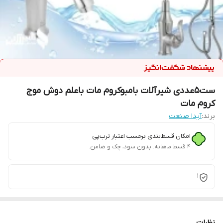
ست5عددی شیرآلات بامبوکروم مات باعلم دوش موج
کروم مات
برند:
آیدا صنعت
امکان قسط‌بندی برحسب اعتبار ترب‌پی
۴ قسط ماهانه. بدون سود، چک و ضامن.
1