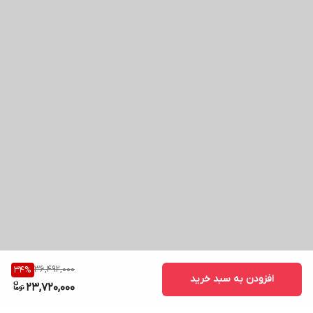
36,492,000
34
%
افزودن به سبد خرید
23,720,000